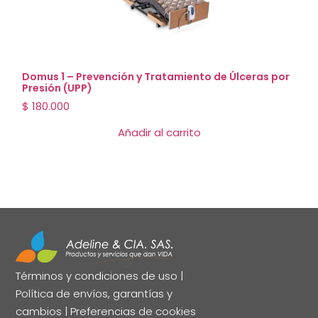
Domus 1 – Prevención y Tratamiento de Úlceras por
Presión (UPP)
$
180.000
Añadir al carrito
Términos y condiciones de uso
|
Política de envíos, garantías y
cambios
|
Preferencias de cookies