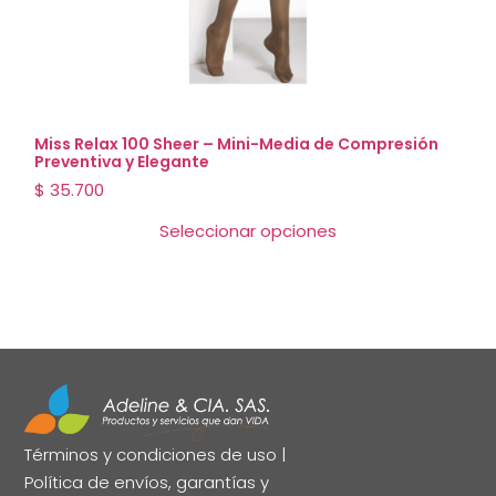
Miss Relax 100 Sheer – Mini-Media de Compresión
Preventiva y Elegante
$
35.700
Seleccionar opciones
Términos y condiciones de uso
|
Política de envíos, garantías y